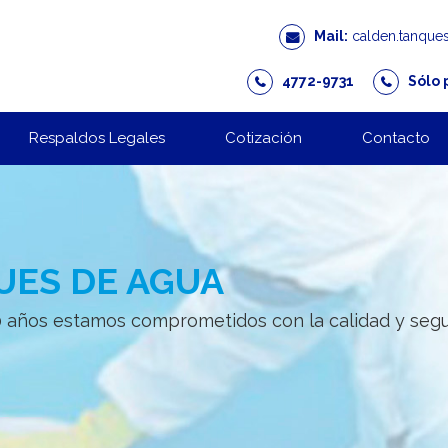
Mail:
calden.tanque
4772-9731
Sólo 
Respaldos Legales
Cotización
Contacto
UES DE AGUA
ños estamos comprometidos con la calidad y seguri