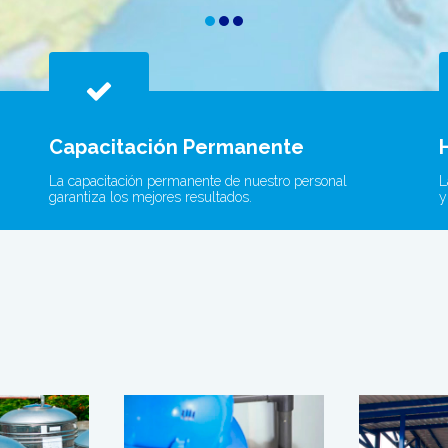
Capacitación Permanente
La capacitación permanente de nuestro personal
L
garantiza los mejores resultados.
y